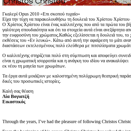
Γκαλερί Opus 2010 «Επι σκοπού τυχαίο»
Είχα την τύχη να παρακολουθήσω τη δουλειά του Χρίστου Χρίστου απ
Ο Χρίστος Χρίστου είναι ένας καλλιτέχνης που από τα πρώτα του βή
γαλύτερη σπουδαιότητα και ότι τα στοιχεία αυτά είναι ανεξάρτητα α
την ευφροσύνη του χρώματος.Καθώς εξελίσσεται η δουλειά του, το χρ
εκθέσεις του «Εν λευκώ». Κάτω από αυτή την αφαίρεση το μάτι ανα
διαστάσεων εκτελεσμένους πολύ ελεύθερα με πιτσιλίσματα χρωμά
Ο καλλιτέχνης στηρίζεται πολύ στη σύμπτωση και αποφεύγει συνειδητ
είναι η χρωματική ισορροπία και η ανάγκη του ιδίου να ανακαλύψει
εκ νέου τη μαγεία των χρωμάτων.
Τα έργα αυτά μοιάζουν με καλοστημένη πολύχρωμη θεατρική παράστ
δικές του προσωπικές ιστορίες.
Καλή σας θέαση
Λία Βογιατζή
Εικαστικός
Through the years, I’ve had the pleasure of following Christos Christ