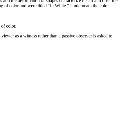
s and the deformation of shapes characterize his art and offer the
ing of color and were titled “In White.” Underneath the color
of color.
 viewer as a witness rather than a passive observer is asked to