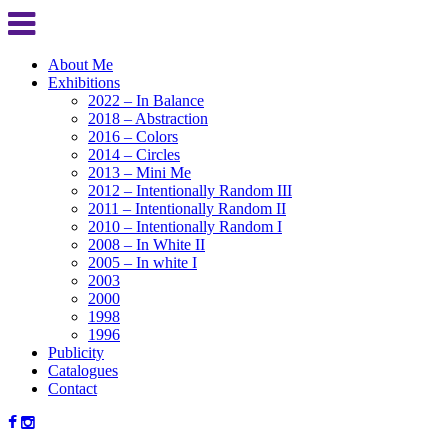
About Me
Exhibitions
2022 – In Balance
2018 – Abstraction
2016 – Colors
2014 – Circles
2013 – Mini Me
2012 – Intentionally Random III
2011 – Intentionally Random II
2010 – Intentionally Random I
2008 – In White II
2005 – In white I
2003
2000
1998
1996
Publicity
Catalogues
Contact