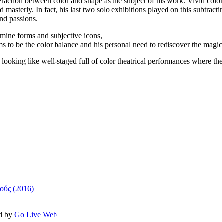
eraction between color and shape as the subject of his work. Vivid color
masterly. In fact, his last two solo exhibitions played on this subtract
nd passions.
mine forms and subjective icons,
 to be the color balance and his personal need to rediscover the magic 
looking like well-staged full of color theatrical performances where the
ούς (2016)
ed by
Go Live Web