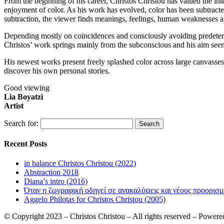
From the beginning of his career, Christos Christou has valued the int
enjoyment of color. As his work has evolved, color has been subtracted 
subtraction, the viewer finds meanings, feelings, human weaknesses a
Depending mostly on coincidences and consciously avoiding predeter
Christos’ work springs mainly from the subconscious and his aim seems
His newest works present freely splashed color across large canvasses 
discover his own personal stories.
Good viewing
Lia Boyatzi
Artist
Search for:
Recent Posts
in balance Christos Christou (2022)
Abstraction 2018
Diana’s intro (2016)
Όταν η ζωγραφική οδηγεί σε ανακαλύψεις και νέους προορισμ
Aggelo Philotas for Christos Christou (2005)
© Copyright 2023 – Christos Christou – All rights reserved – Power